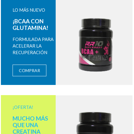
LO MÁS NUEVO
¡BCAA CON
GLUTAMINA!
FORMULADA PARA
ACELERAR LA
RECUPERACIÓN
COMPRAR
¡OFERTA!
MUCHO MÁS
QUE UNA
CREATINA