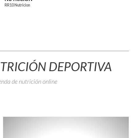
RR10 Nutricion
TRICIÓN DEPORTIVA
enda de nutrición online