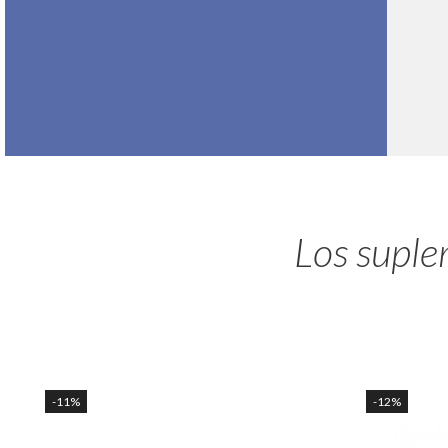
Los supl
-11%
-12%