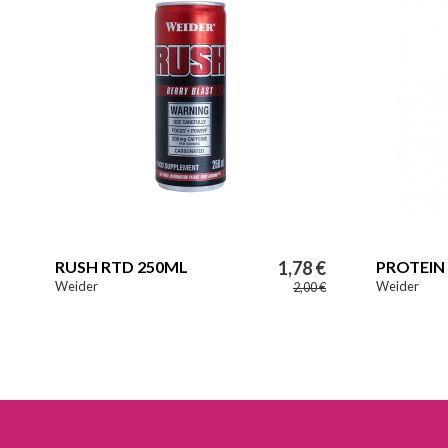
RUSH RTD 250ML
1,78 €
PROTEIN 
Weider
Weider
2,00 €