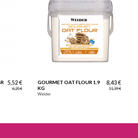
GR
5,52 €
GOURMET OAT FLOUR 1.9
8,43 €
KG
6,20 €
11,39 €
Weider