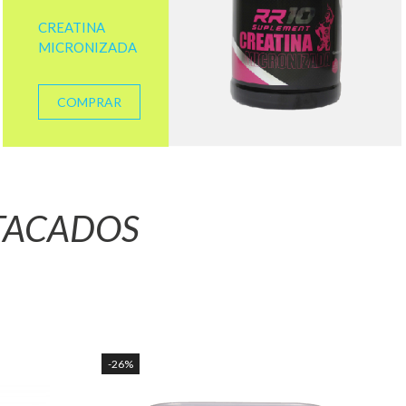
CREATINA
MICRONIZADA
COMPRAR
TACADOS
-26%